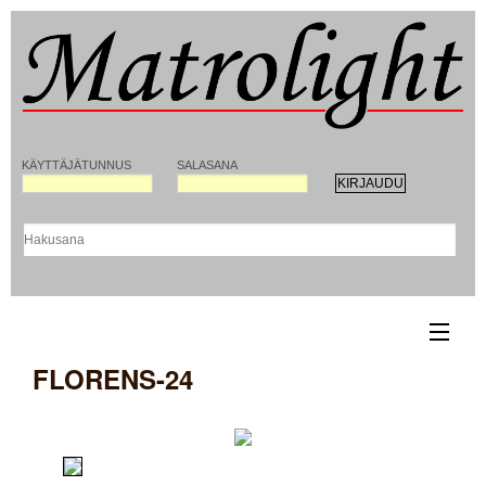
KÄYTTÄJÄTUNNUS
SALASANA
FLORENS-24
ETUSIVU
YHTEYSTIEDOT
REKISTERÖITYMINEN MATROLIGHT-