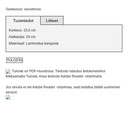
VERKKOKAUPPAAN
Saatavuus: varastossa
BILJARDIVALAISIMET
Tuotetiedot
Liitteet
IKKUNAVALAISIMET
Korkeus: 15,5 cm
Halkaisija: 24 cm
KANGASVALAISIMET
Materiaali: Laminoitua kangasta
KATTO- JA PALLOVALAISIMET
KRISTALLIVALAISIMET
Tuloste on PDF-muodossa. Tiedosto latautuu tietokoneellesi
klikkaamalla Tulosta. Avaa tiedosto Adobe Reader -ohjelmalla.
KRUUNUT
Jos sinulla ei ole Adobe Reader -ohjelmaa, saat ladattua täältä uusimman
version.
LATTIAVALAISIMET
PLAFONDIT
PÖYTÄVALAISIMET