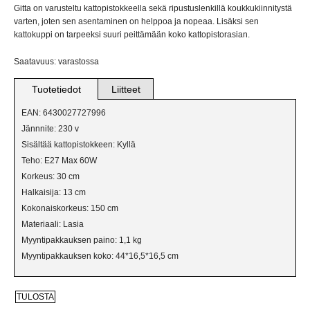
VERKKOKAUPPAAN
Gitta on varusteltu kattopistokkeella sekä ripustuslenkillä koukkukiinnitystä
varten, joten sen asentaminen on helppoa ja nopeaa. Lisäksi sen
kattokuppi on tarpeeksi suuri peittämään koko kattopistorasian.
BILJARDIVALAISIMET
Saatavuus: varastossa
IKKUNAVALAISIMET
Tuotetiedot
Liitteet
KANGASVALAISIMET
EAN: 6430027727996
Jännnite: 230 v
KATTO- JA PALLOVALAISIMET
Sisältää kattopistokkeen: Kyllä
Teho: E27 Max 60W
KRISTALLIVALAISIMET
Korkeus: 30 cm
Halkaisija: 13 cm
KRUUNUT
Kokonaiskorkeus: 150 cm
Materiaali: Lasia
LATTIAVALAISIMET
Myyntipakkauksen paino: 1,1 kg
Myyntipakkauksen koko: 44*16,5*16,5 cm
PLAFONDIT
PÖYTÄVALAISIMET