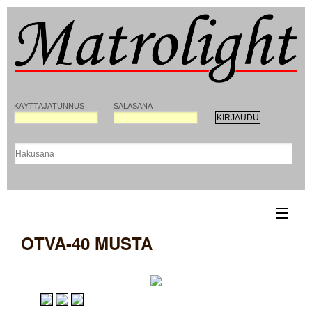
KÄYTTÄJÄTUNNUS
SALASANA
OTVA-40 MUSTA
ETUSIVU
YHTEYSTIEDOT
REKISTERÖITYMINEN MATROLIGHT-