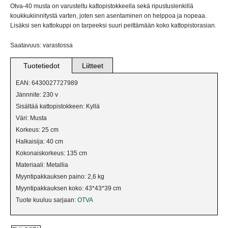
VERKKOKAUPPAAN
Otva-40 musta on varusteltu kattopistokkeella sekä ripustuslenkillä
koukkukiinnitystä varten, joten sen asentaminen on helppoa ja nopeaa.
Lisäksi sen kattokuppi on tarpeeksi suuri peittämään koko kattopistorasian.
BILJARDIVALAISIMET
Saatavuus: varastossa
IKKUNAVALAISIMET
Tuotetiedot
Liitteet
KANGASVALAISIMET
EAN: 6430027727989
Jännnite: 230 v
KATTO- JA PALLOVALAISIMET
Sisältää kattopistokkeen: Kyllä
Väri: Musta
KRISTALLIVALAISIMET
Korkeus: 25 cm
Halkaisija: 40 cm
KRUUNUT
Kokonaiskorkeus: 135 cm
Materiaali: Metallia
LATTIAVALAISIMET
Myyntipakkauksen paino: 2,6 kg
Myyntipakkauksen koko: 43*43*39 cm
PLAFONDIT
Tuote kuuluu sarjaan:
OTVA
PÖYTÄVALAISIMET