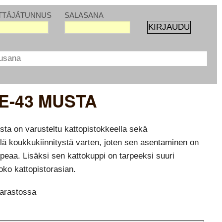
TTÄJÄTUNNUS
SALASANA
E-43 MUSTA
ta on varusteltu kattopistokkeella sekä
llä koukkukiinnitystä varten, joten sen asentaminen on
peaa. Lisäksi sen kattokuppi on tarpeeksi suuri
oko kattopistorasian.
arastossa