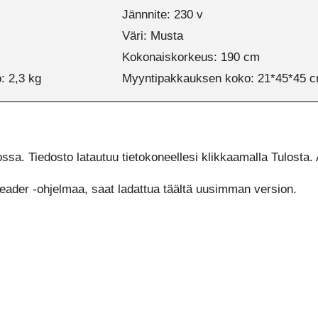
Jännnite: 230 v
Väri: Musta
Kokonaiskorkeus: 190 cm
: 2,3 kg
Myyntipakkauksen koko: 21*45*45 
. Tiedosto latautuu tietokoneellesi klikkaamalla Tulosta. 
Reader -ohjelmaa, saat ladattua täältä uusimman version.