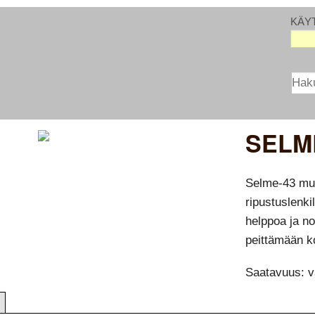
KÄY
SELM
Selme-43 mus
ripustuslenki
helppoa ja no
peittämään k
Saatavuus: v