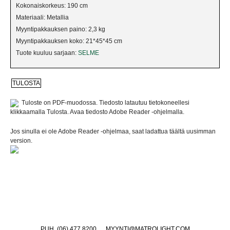
Kokonaiskorkeus: 190 cm
RIPUSTETTAVAT VALAISIMET
Materiaali: Metallia
Myyntipakkauksen paino: 2,3 kg
SEINÄVALAISIMET
Myyntipakkauksen koko: 21*45*45 cm
Tuote kuuluu sarjaan:
SELME
SPOTIT
UUTUUDET
Tuloste on PDF-muodossa. Tiedosto latautuu tietokoneellesi
VARJOSTIMET
klikkaamalla Tulosta. Avaa tiedosto Adobe Reader -ohjelmalla.
Jos sinulla ei ole Adobe Reader -ohjelmaa, saat ladattua täältä uusimman
version.
PUH. (06) 477 8200
MYYNTI@MATROLIGHT.COM