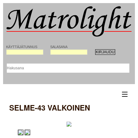
KÄYTTÄJÄTUNNUS
SALASANA
SELME-43 VALKOINEN
ETUSIVU
YHTEYSTIEDOT
REKISTERÖITYMINEN MATROLIGHT-