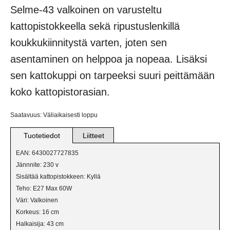
VERKKOKAUPPAAN
Selme-43 valkoinen on varusteltu
kattopistokkeella sekä ripustuslenkillä
BILJARDIVALAISIMET
koukkukiinnitystä varten, joten sen
IKKUNAVALAISIMET
asentaminen on helppoa ja nopeaa. Lisäksi
sen kattokuppi on tarpeeksi suuri peittämään
KANGASVALAISIMET
koko kattopistorasian.
KATTO- JA PALLOVALAISIMET
Saatavuus: Väliaikaisesti loppu
KRISTALLIVALAISIMET
Tuotetiedot
Liitteet
KRUUNUT
EAN: 6430027727835
Jännnite: 230 v
LATTIAVALAISIMET
Sisältää kattopistokkeen: Kyllä
Teho: E27 Max 60W
PLAFONDIT
Väri: Valkoinen
Korkeus: 16 cm
PÖYTÄVALAISIMET
Halkaisija: 43 cm