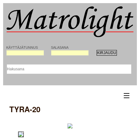
KÄYTTÄJÄTUNNUS
SALASANA
TYRA-20
ETUSIVU
YHTEYSTIEDOT
REKISTERÖITYMINEN MATROLIGHT-